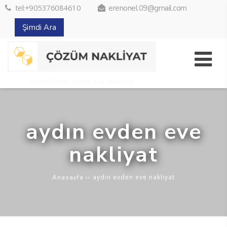
tel:+905376084610
erenonel.09@gmail.com
Şimdi Ara
aydın evden eve
nakliyat
››
aydın evden eve nakliyat
Anasayfa