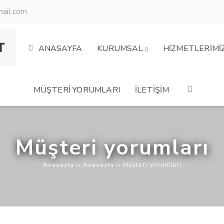
ail.com
ANASAYFA
KURUMSAL
HİZMETLERİMİ
MÜŞTERİ YORUMLARI
İLETİŞİM
Müşteri yorumları
››
››
Müşteri yorumları
Anasayfa
Anasayfa