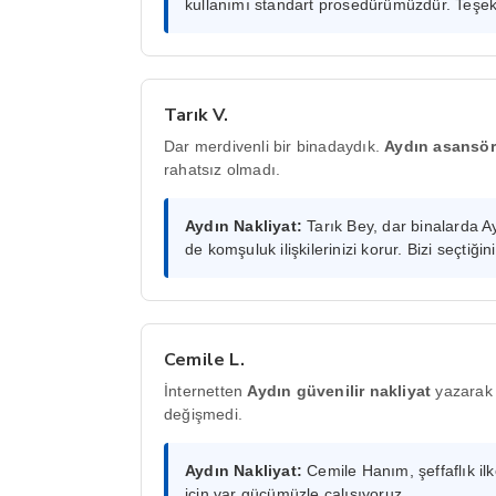
kullanımı standart prosedürümüzdür. Teşek
Tarık V.
Dar merdivenli bir binadaydık.
Aydın asansör
rahatsız olmadı.
Aydın Nakliyat:
Tarık Bey, dar binalarda A
de komşuluk ilişkilerinizi korur. Bizi seçtiğin
Cemile L.
İnternetten
Aydın güvenilir nakliyat
yazarak 
değişmedi.
Aydın Nakliyat:
Cemile Hanım, şeffaflık ilk
için var gücümüzle çalışıyoruz.