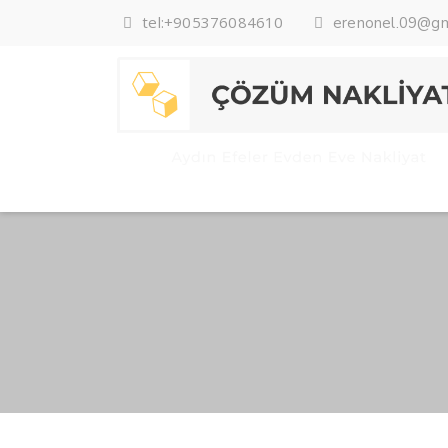
tel:+905376084610
erenonel.09@gm