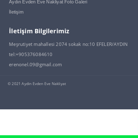
Aydın Evden Eve Nakliyat Foto Galeri
İletişim
İletişim Bilgilerimiz
Meşrutiyet mahallesi 2074 sokak no:10 EFELER/AYDIN
tel:+905376084610
erenonel.09@gmail.com
© 2021 Aydin Evden Eve Nakliyat