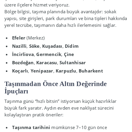
üzere ilçelere hizmet veriyoruz.
Bölge bilgisi, taşıma planında büyük avantajdır: sokak
yapısı, site girişleri, park durumları ve bina tipleri hakkında
yerel tecrübe, taşımanın daha hızlı ilerlemesini sağlar.
Efeler
(Merkez)
Nazilli
,
Söke
,
Kuşadası
,
Didim
İncirliova
,
Germencik
,
Çine
Bozdoğan
,
Karacasu
,
Sultanhisar
Koçarlı
,
Yenipazar
,
Karpuzlu
,
Buharkent
Taşınmadan Önce Altın Değerinde
İpuçları
Taşınma günü “hızlı bitsin” istiyorsan küçük hazırlıklar
büyük fark yaratır. Aydın evden eve nakliyat sürecini
kolaylaştıran pratik öneriler:
Taşınma tarihini
mümkünse 7–10 gün önce