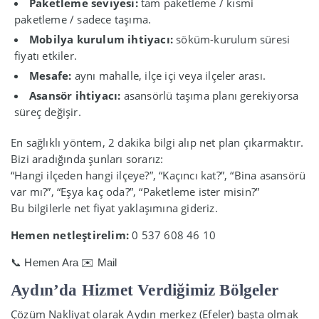
Paketleme seviyesi:
tam paketleme / kısmi
paketleme / sadece taşıma.
Mobilya kurulum ihtiyacı:
söküm-kurulum süresi
fiyatı etkiler.
Mesafe:
aynı mahalle, ilçe içi veya ilçeler arası.
Asansör ihtiyacı:
asansörlü taşıma planı gerekiyorsa
süreç değişir.
En sağlıklı yöntem, 2 dakika bilgi alıp net plan çıkarmaktır.
Bizi aradığında şunları sorarız:
“Hangi ilçeden hangi ilçeye?”, “Kaçıncı kat?”, “Bina asansörü
var mı?”, “Eşya kaç oda?”, “Paketleme ister misin?”
Bu bilgilerle net fiyat yaklaşımına gideriz.
Hemen netleştirelim:
0 537 608 46 10
📞 Hemen Ara
✉️ Mail
Aydın’da Hizmet Verdiğimiz Bölgeler
Çözüm Nakliyat olarak Aydın merkez (Efeler) başta olmak