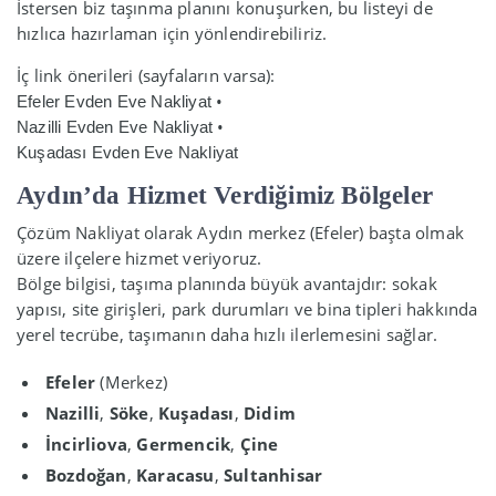
İstersen biz taşınma planını konuşurken, bu listeyi de
hızlıca hazırlaman için yönlendirebiliriz.
İç link önerileri (sayfaların varsa):
•
Efeler Evden Eve Nakliyat
•
Nazilli Evden Eve Nakliyat
Kuşadası Evden Eve Nakliyat
Aydın’da Hizmet Verdiğimiz Bölgeler
Çözüm Nakliyat olarak Aydın merkez (Efeler) başta olmak
üzere ilçelere hizmet veriyoruz.
Bölge bilgisi, taşıma planında büyük avantajdır: sokak
yapısı, site girişleri, park durumları ve bina tipleri hakkında
yerel tecrübe, taşımanın daha hızlı ilerlemesini sağlar.
Efeler
(Merkez)
Nazilli
,
Söke
,
Kuşadası
,
Didim
İncirliova
,
Germencik
,
Çine
Bozdoğan
,
Karacasu
,
Sultanhisar