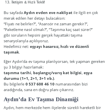
İletişim & Hızlı Teklif
Bu sayfada
Aydın evden eve nakliyat
ile ilgili en çok
merak edilen her detayı bulacaksın:
“Fiyatı ne belirler?”, “Asansör ne zaman gerekir?”,
“Paketleme nasıl olmalı?”, “Taşınma kaç saat sürer?”
gibi soruların hepsini gerçek hayattaki taşıma
senaryolarıyla açıklıyoruz.
Hedefimiz net:
eşyayı hasarsız, hızlı ve düzenli
taşımak
.
Eğer Aydın’da ev taşıma planlıyorsan, tek yapman gereken
şu 3 bilgiyi hazırlamak:
taşınma tarihi
,
başlangıç/varış kat bilgisi
,
eşya
durumu (1+1, 2+1, 3+1 vb.)
.
Bu bilgilerle
0 537 608 46 10
numarasından bizi
aradığında, sana en doğru planı çıkarırız.
Aydın’da Ev Taşıma Dinamiği
Aydın, hem merkezde hem ilçelerde sürekli hareketli bir