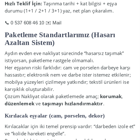
Hızlı Teklif İçin:
Taşınma tarihi + kat bilgisi + eşya
durumu (1+1 / 2+1 / 3+1) yaz, net plan çıkaralım.
📞 0 537 608 46 10
✉️ Mail
Paketleme Standartlarımız (Hasarı
Azaltan Sistem)
Aydın evden eve nakliyat sürecinde “hasarsız taşımak”
istiyorsan, paketleme rastgele olmamalı.
Her eşyanın riski farklıdır: cam ve porselen darbeye karşı
hassastır; elektronik nem ve darbe ister istemez etkilenir;
mobilya yüzeyleri çizilmeye yatkındır; tekstil ürünleri ise
karışıklık oluşturabilir.
Çözüm Nakliyat olarak paketlemede amaç;
korumak
,
düzenlemek
ve
taşımayı hızlandırmaktır
.
Kırılacak eşyalar (cam, porselen, dekor)
Kırılacaklar için iki temel prensip vardır: “darbeden izole et”
ve “kolide hareketi engelle”.