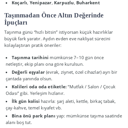
Koçarlı
,
Yenipazar
,
Karpuzlu
,
Buharkent
Taşınmadan Önce Altın Değerinde
İpuçları
Taşınma günü “hızlı bitsin” istiyorsan küçük hazırlıklar
büyük fark yaratır. Aydın evden eve nakliyat sürecini
kolaylaştıran pratik öneriler:
Taşınma tarihini
mümkünse 7–10 gün önce
netleştir, ekip planı ona göre kurulsun.
Değerli eşyalar
(evrak, ziynet, özel cihazlar) ayrı bir
çantada yanında olsun.
Kolileri oda oda etiketle:
“Mutfak / Salon / Çocuk
Odası” gibi. Yerleşim hızlanır.
İlk gün kolisi
hazırla: şarj aleti, kettle, birkaç tabak,
çay-kahve, temel kıyafet vb.
Bina önü park planı
yap: mümkünse taşıma saatinde
alanı boş tut.