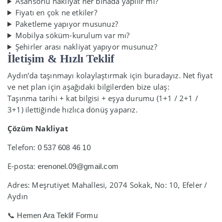
Asansörlü nakliyat her binada yapılır mı?
Fiyatı en çok ne etkiler?
Paketleme yapıyor musunuz?
Mobilya söküm-kurulum var mı?
Şehirler arası nakliyat yapıyor musunuz?
İletişim & Hızlı Teklif
Aydın’da taşınmayı kolaylaştırmak için buradayız. Net fiyat
ve net plan için aşağıdaki bilgilerden bize ulaş:
Taşınma tarihi + kat bilgisi + eşya durumu (1+1 / 2+1 /
3+1) ilettiğinde hızlıca dönüş yaparız.
Çözüm Nakliyat
Telefon:
0 537 608 46 10
E-posta:
erenonel.09@gmail.com
Adres: Meşrutiyet Mahallesi, 2074 Sokak, No: 10, Efeler /
Aydın
📞 Hemen Ara
Teklif Formu