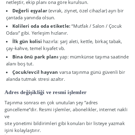
netleştir, ekip planı ona göre kurulsun.
Değerli eşyalar
(evrak, ziynet, özel cihazlar) ayrı bir
çantada yanında olsun.
Kolileri oda oda etiketle:
“Mutfak / Salon / Çocuk
Odası” gibi. Yerleşim hızlanır.
İlk gün kolisi
hazırla: şarj aleti, kettle, birkaç tabak,
çay-kahve, temel kıyafet vb.
Bina önü park planı
yap: mümkünse taşıma saatinde
alanı boş tut.
Çocuk/evcil hayvan
varsa taşınma günü güvenli bir
alanda tutmak stresi azaltır.
Adres değişikliği ve resmi işlemler
Taşınma sonrası en çok unutulan şey “adres
güncelleme”dir. Resmi işlemler, abonelikler, internet nakli
ve
site yönetimi bildirimleri gibi konuları bir listeye yazmak
işini kolaylaştırır.